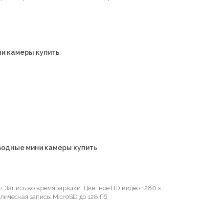
и камеры купить
оводные мини камеры купить
. Запись во время зарядки. Цветное HD видео 1280 х
лическая запись. MicroSD до 128 Гб