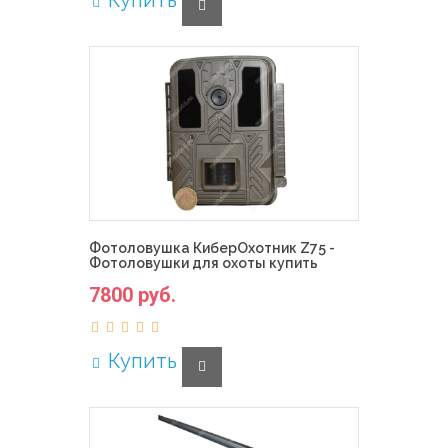
Купить
Фотоловушка КиберОхотник Z75 -
Фотоловушки для охоты купить
7800 руб.
Купить