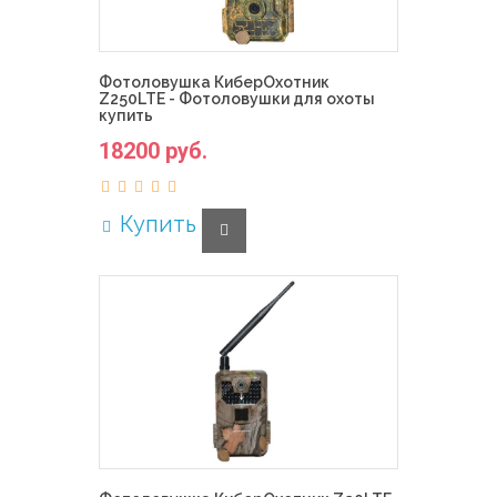
Фотоловушка КиберОхотник
Z250LTE - Фотоловушки для охоты
купить
18200 руб.
Купить