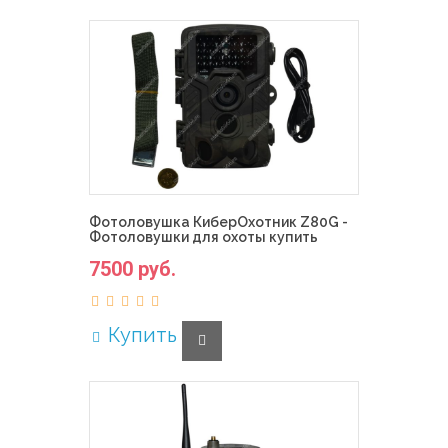
Фотоловушка КиберОхотник Z80G -
Фотоловушки для охоты купить
7500 руб.
Купить