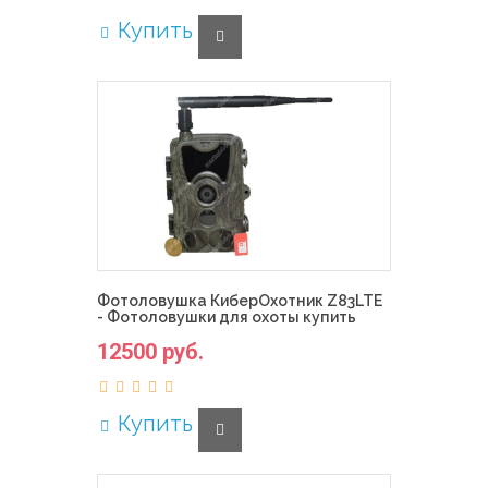
Купить
Фотоловушка КиберОхотник Z83LTE
- Фотоловушки для охоты купить
12500 руб.
Купить