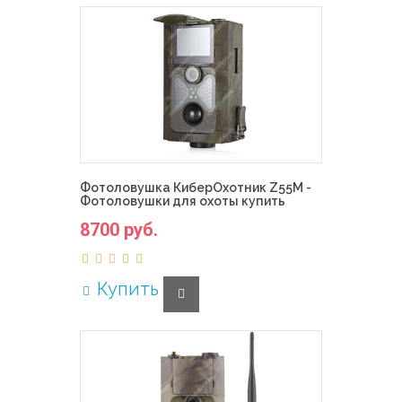
Фотоловушка КиберОхотник Z55M -
Фотоловушки для охоты купить
8700 руб.
Купить