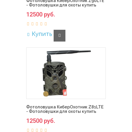
Фотоловушка КиберОхотник Z90LTE
- Фотоловушки для охоты купить
12500 руб.
Купить
Фотоловушка КиберОхотник Z81LTE
- Фотоловушки для охоты купить
12500 руб.