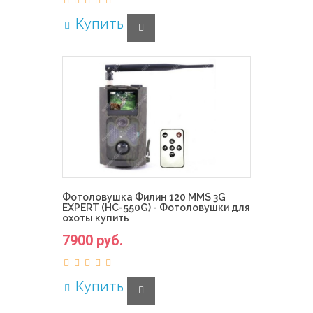
Купить
Фотоловушка Филин 120 MMS 3G
EXPERT (HC-550G) - Фотоловушки для
охоты купить
7900 руб.
Купить