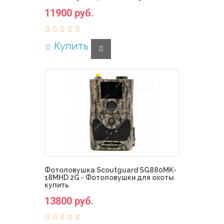
11900 руб.
Купить
Фотоловушка Scoutguard SG880MK-
18MHD 2G - Фотоловушки для охоты
купить
13800 руб.