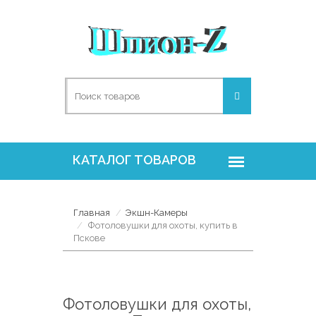
Главная
Экшн-Камеры
Фотоловушки для охоты, купить в
Пскове
Фотоловушки для охоты,