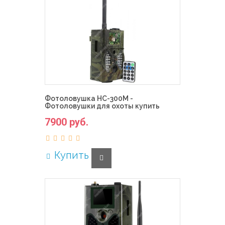
Фотоловушка HC-300M -
Фотоловушки для охоты купить
7900 руб.
Купить