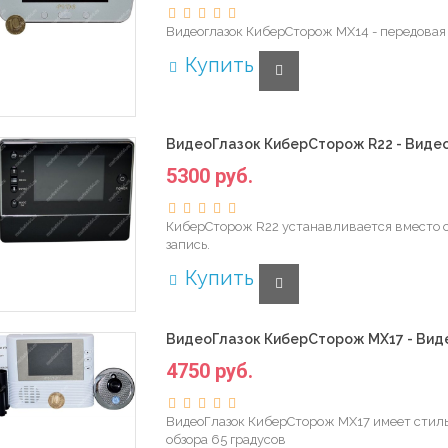
Видеоглазок КиберСторож MX14 - передовая 
Купить
ВидеоГлазок КиберСторож R22 - Видео
5300 руб.
КиберСторож R22 устанавливается вместо об
запись.
Купить
ВидеоГлазок КиберСторож MX17 - Вид
4750 руб.
ВидеоГлазок КиберСторож MX17 имеет стиль
обзора 65 градусов