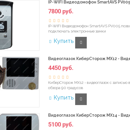
IP-WIFI Видеодомофон SmartAVS PV005
7800 руб.
IP-WIFI Видеодомофон SmartAVS PV005 позво
подключать электронные замки
Купить
Видеоглазок КиберСторож MX12 - Виде
4450 руб.
КиберСторож MX12 - видеоглазок с записью в
обзора 90 градусов
Купить
Видеоглазок КиберСторож MX14 - Вид
5100 руб.