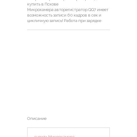
купить в Пскове
Микрокамера авторегистратор QQ7 имеет
возможность записи 60 кадров в сек и
цикличную запись! Работа при зарядке
Описание
купить Микрокамера